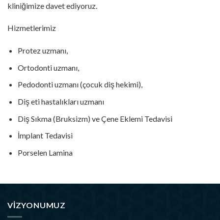
kliniğimize davet ediyoruz.
Hizmetlerimiz
Protez uzmanı,
Ortodonti uzmanı,
Pedodonti uzmanı (çocuk diş hekimi),
Diş eti hastalıkları uzmanı
Diş Sıkma (Bruksizm) ve Çene Eklemi Tedavisi
İmplant Tedavisi
Porselen Lamina
VIZYONUMUZ