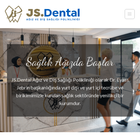
Skip
to
content
Sağlık Ağızda Başlar
JS.Dental Ağız ve Diş Sağlığı Polikliniği olarak Dr. Eyass
Jebrin başkanlığında yurt dışı ve yurt içi tecrübe ve
birikimimizle kurulan sağlık sektöründe yenilikçi bir
kurumdur.