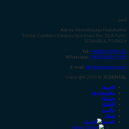
Adres:
İsk
Sofular Cadddesi Kanarya Apar
Whatsa
E-mail
Copyrig