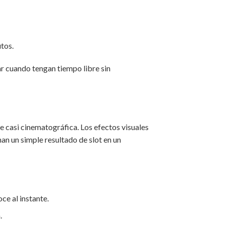
tos.
ar cuando tengan tiempo libre sin
 casi cinematográfica. Los efectos visuales
n un simple resultado de slot en un
ce al instante.
.