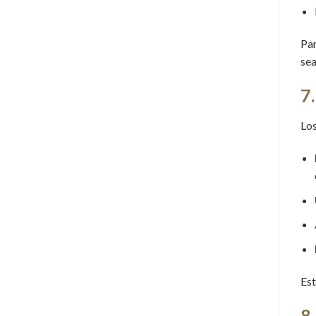
Par
sea
7
Los
Est
8.