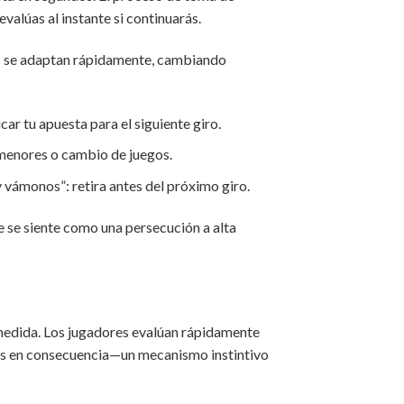
 evalúas al instante si continuarás.
es se adaptan rápidamente, cambiando
ar tu apuesta para el siguiente giro.
 menores o cambio de juegos.
 vámonos”: retira antes del próximo giro.
e se siente como una persecución a alta
o medida. Los jugadores evalúan rápidamente
tas en consecuencia—un mecanismo instintivo