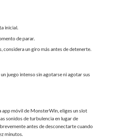
 inicial.
momento de parar.
s, considera un giro más antes de detenerte.
un juego intenso sin agotarse ni agotar sus
a app móvil de MonsterWin, eliges un slot
as sonidos de turbulencia en lugar de
 brevemente antes de desconectarte cuando
ez minutos.