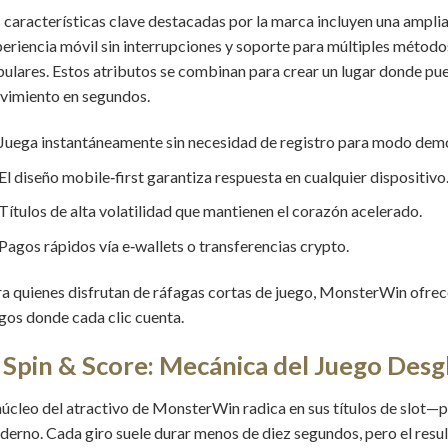
 características clave destacadas por la marca incluyen una amplia
eriencia móvil sin interrupciones y soporte para múltiples métod
ulares. Estos atributos se combinan para crear un lugar donde pued
imiento en segundos.
Juega instantáneamente sin necesidad de registro para modo dem
El diseño mobile‑first garantiza respuesta en cualquier dispositivo
Títulos de alta volatilidad que mantienen el corazón acelerado.
Pagos rápidos vía e‑wallets o transferencias crypto.
a quienes disfrutan de ráfagas cortas de juego, MonsterWin ofrec
gos donde cada clic cuenta.
. Spin & Score: Mecánica del Juego Desg
núcleo del atractivo de MonsterWin radica en sus títulos de slot—p
erno. Cada giro suele durar menos de diez segundos, pero el resul