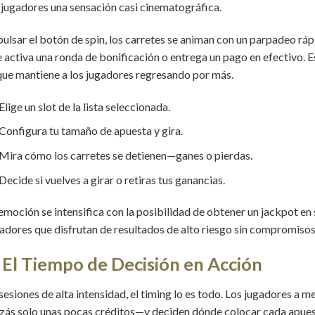
 jugadores una sensación casi cinematográfica.
pulsar el botón de spin, los carretes se animan con un parpadeo r
 activa una ronda de bonificación o entrega un pago en efectivo. E
que mantiene a los jugadores regresando por más.
Elige un slot de la lista seleccionada.
Configura tu tamaño de apuesta y gira.
Mira cómo los carretes se detienen—ganes o pierdas.
Decide si vuelves a girar o retiras tus ganancias.
emoción se intensifica con la posibilidad de obtener un jackpot e
adores que disfrutan de resultados de alto riesgo sin compromisos
. El Tiempo de Decisión en Acción
sesiones de alta intensidad, el timing lo es todo. Los jugadores 
zás solo unas pocas créditos—y deciden dónde colocar cada apues