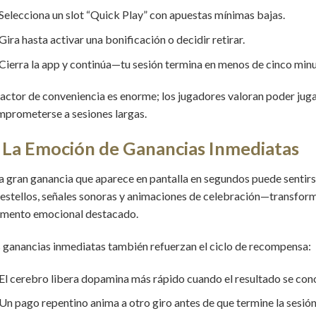
Selecciona un slot “Quick Play” con apuestas mínimas bajas.
Gira hasta activar una bonificación o decidir retirar.
Cierra la app y continúa—tu sesión termina en menos de cinco minu
factor de conveniencia es enorme; los jugadores valoran poder jug
prometerse a sesiones largas.
. La Emoción de Ganancias Inmediatas
 gran ganancia que aparece en pantalla en segundos puede sentirse
stellos, señales sonoras y animaciones de celebración—transforma
mento emocional destacado.
 ganancias inmediatas también refuerzan el ciclo de recompensa:
El cerebro libera dopamina más rápido cuando el resultado se cono
Un pago repentino anima a otro giro antes de que termine la sesión