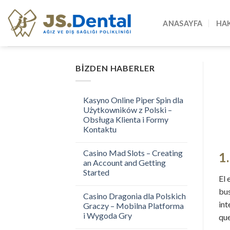
Skip
to
ANASAYFA
HA
content
BIZDEN HABERLER
Kasyno Online Piper Spin dla
Użytkowników z Polski –
Obsługa Klienta i Formy
Kontaktu
Casino Mad Slots – Creating
1.
an Account and Getting
Started
El 
bus
Casino Dragonia dla Polskich
int
Graczy – Mobilna Platforma
i Wygoda Gry
que