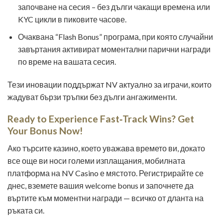
започване на сесия – без дълги чакащи времена или
KYC цикли в пиковите часове.
Очаквана “Flash Bonus” програма, при която случайни
завъртания активират моментални парични награди
по време на вашата сесия.
Тези иновации поддържат NV актуално за играчи, които
жадуват бързи тръпки без дълги ангажименти.
Ready to Experience Fast‑Track Wins? Get
Your Bonus Now!
Ако търсите казино, което уважава времето ви, докато
все още ви носи големи изплащания, мобилната
платформа на NV Casino е мястото. Регистрирайте се
днес, вземете вашия welcome bonus и започнете да
въртите към моментни награди — всичко от дланта на
ръката си.