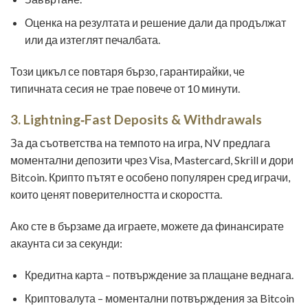
Оценка на резултата и решение дали да продължат
или да изтеглят печалбата.
Този цикъл се повтаря бързо, гарантирайки, че
типичната сесия не трае повече от 10 минути.
3. Lightning‑Fast Deposits & Withdrawals
За да съответства на темпото на игра, NV предлага
моментални депозити чрез Visa, Mastercard, Skrill и дори
Bitcoin. Крипто пътят е особено популярен сред играчи,
които ценят поверителността и скоростта.
Ако сте в бързаме да играете, можете да финансирате
акаунта си за секунди:
Кредитна карта – потвърждение за плащане веднага.
Криптовалута – моментални потвърждения за Bitcoin