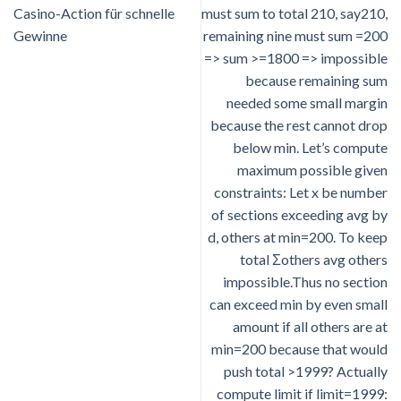
Casino-Action für schnelle
Gewinne