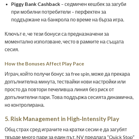
Piggy Bank Cashback
– седмичен кешбек за загуби
при мобилни потребители – перфектен за
поддържане на банкрола по време на бърза игра.
Ключът е, че тези бонуси са предназначени за
моментално използване, често в рамките на същата
сесия.
How the Bonuses Affect Play Pace
Играч, който получи бонус за free spin, може да прекара
допълнителна минута, тествайки нови настройки или
просто да повтори печеливша линия без риск от
допълнителни пари. Това поддържа сесията динамична,
но контролирана.
5. Risk Management in High‑Intensity Play
Общ страх сред играчите на кратки сесии е да загубят
твърде много пари за един път. NV предлага “Quick Stop”