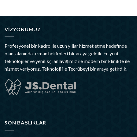
VIZYONUMUZ
Profesyonel bir kadro ile uzun yıllar hizmet etme hedefinde
olan, alanında uzman hekimleri bir araya geldik. En yeni
teknolojiler ve yenilikçi anlayışımız ile modern bir klinikte ile
hizmet veriyoruz. Teknoloji ile Tecrübeyi bir araya getirdik.
SON BAŞLIKLAR