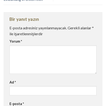
Bir yanıt yazın
E-posta adresiniz yayınlanmayacak.
Gerekli alanlar
*
ile işaretlenmişlerdir
Yorum
*
Ad
*
E-posta
*