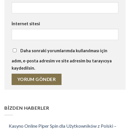
İnternet sitesi
Daha sonraki yorumlarımda kullanılması için
adım, e-posta adresim ve site adresim bu tarayıcıya
kaydedilsin.
BIZDEN HABERLER
Kasyno Online Piper Spin dla Użytkowników z Polski –