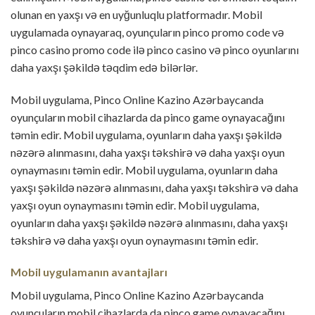
olunan en yaxşı və en uyğunluqlu platformadır. Mobil
uygulamada oynayaraq, oyunçuların pinco promo code və
pinco casino promo code ilə pinco casino və pinco oyunlarını
daha yaxşı şəkildə təqdim edə bilərlər.
Mobil uygulama, Pinco Online Kazino Azərbaycanda
oyunçuların mobil cihazlarda da pinco game oynayacağını
təmin edir. Mobil uygulama, oyunların daha yaxşı şəkildə
nəzərə alınmasını, daha yaxşı təkshirə və daha yaxşı oyun
oynaymasını təmin edir. Mobil uygulama, oyunların daha
yaxşı şəkildə nəzərə alınmasını, daha yaxşı təkshirə və daha
yaxşı oyun oynaymasını təmin edir. Mobil uygulama,
oyunların daha yaxşı şəkildə nəzərə alınmasını, daha yaxşı
təkshirə və daha yaxşı oyun oynaymasını təmin edir.
Mobil uygulamanın avantajları
Mobil uygulama, Pinco Online Kazino Azərbaycanda
oyunçuların mobil cihazlarda da pinco game oynayacağını