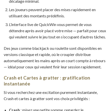
décalage minimal.
Les joueurs peuvent placer des mises rapidement en
utilisant des montants prédéfinis.
L’interface live de QuickWin vous permet de vous
détendre après avoir placé votre mise — parfait pour ceux
qui veulent suivre le jeu tout en s’occupant d’autres tâches.
Des jeux comme blackjack ou roulette sont disponibles en
versions classique et rapide, où le croupier distribue
automatiquement les mains après un court compte à rebours
— idéal pour ceux qui veulent finir leur session rapidement.
Crash et Cartes à gratter : gratification
instantanée
Si vous recherchez une excitation purement instantanée,
Crash et cartes à gratter sont vos choix privilégiés :
Crash
: misez une petite somme, regardez le