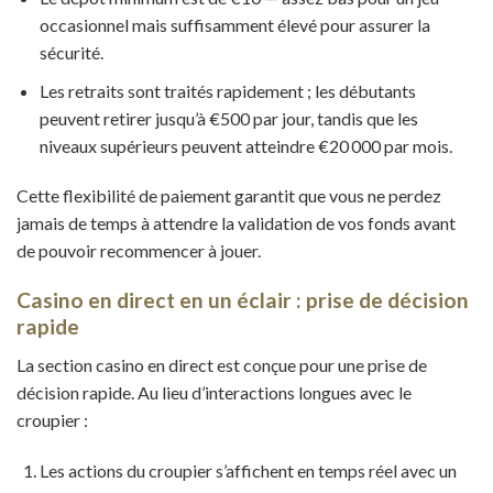
occasionnel mais suffisamment élevé pour assurer la
sécurité.
Les retraits sont traités rapidement ; les débutants
peuvent retirer jusqu’à €500 par jour, tandis que les
niveaux supérieurs peuvent atteindre €20 000 par mois.
Cette flexibilité de paiement garantit que vous ne perdez
jamais de temps à attendre la validation de vos fonds avant
de pouvoir recommencer à jouer.
Casino en direct en un éclair : prise de décision
rapide
La section casino en direct est conçue pour une prise de
décision rapide. Au lieu d’interactions longues avec le
croupier :
Les actions du croupier s’affichent en temps réel avec un