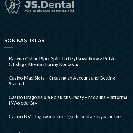
SON BAŞLIKLAR
Kasyno Online Piper Spin dla Użytkowników z Polski –
Obsługa Klienta i Formy Kontaktu
Casino Mad Slots – Creating an Account and Getting
Started
Casino Dragonia dla Polskich Graczy – Mobilna Platforma
i Wygoda Gry
Casino NV – logowanie i dostęp do konta kasyna online