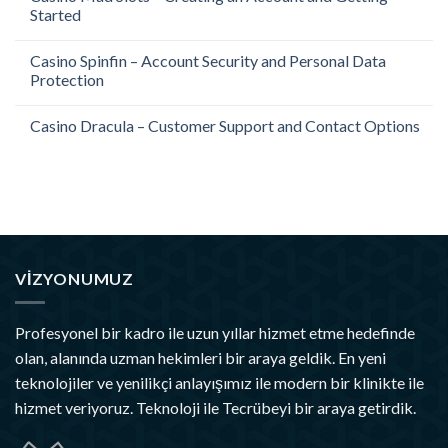
Started
Casino Spinfin – Account Security and Personal Data
Protection
Casino Dracula – Customer Support and Contact Options
VIZYONUMUZ
Profesyonel bir kadro ile uzun yıllar hizmet etme hedefinde
olan, alanında uzman hekimleri bir araya geldik. En yeni
teknolojiler ve yenilikçi anlayışımız ile modern bir klinikte ile
hizmet veriyoruz. Teknoloji ile Tecrübeyi bir araya getirdik.