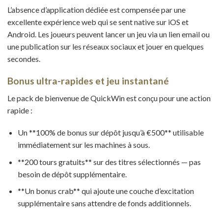
L’absence d’application dédiée est compensée par une
excellente expérience web qui se sent native sur iOS et
Android. Les joueurs peuvent lancer un jeu via un lien email ou
une publication sur les réseaux sociaux et jouer en quelques
secondes.
Bonus ultra-rapides et jeu instantané
Le pack de bienvenue de QuickWin est conçu pour une action
rapide :
Un **100% de bonus sur dépôt jusqu’à €500** utilisable
immédiatement sur les machines à sous.
**200 tours gratuits** sur des titres sélectionnés — pas
besoin de dépôt supplémentaire.
**Un bonus crab** qui ajoute une couche d’excitation
supplémentaire sans attendre de fonds additionnels.