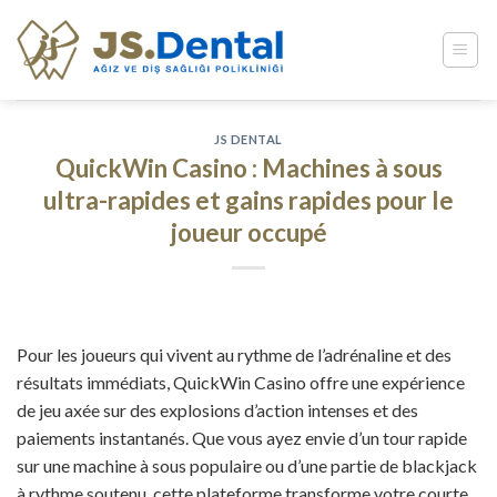
Skip
to
content
JS DENTAL
QuickWin Casino : Machines à sous
ultra-rapides et gains rapides pour le
joueur occupé
Pour les joueurs qui vivent au rythme de l’adrénaline et des
résultats immédiats, QuickWin Casino offre une expérience
de jeu axée sur des explosions d’action intenses et des
paiements instantanés. Que vous ayez envie d’un tour rapide
sur une machine à sous populaire ou d’une partie de blackjack
à rythme soutenu, cette plateforme transforme votre courte