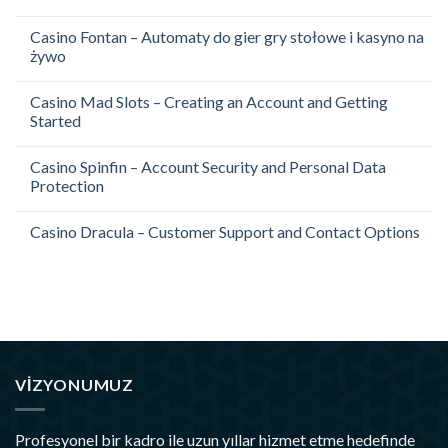
Casino Fontan – Automaty do gier gry stołowe i kasyno na
żywo
Casino Mad Slots – Creating an Account and Getting
Started
Casino Spinfin – Account Security and Personal Data
Protection
Casino Dracula – Customer Support and Contact Options
VIZYONUMUZ
Profesyonel bir kadro ile uzun yıllar hizmet etme hedefinde