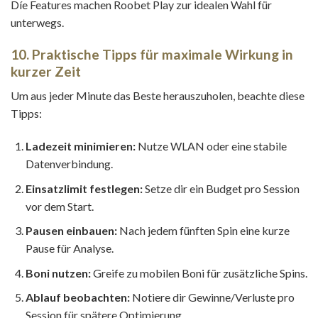
Díe Features machen Roobet Play zur idealen Wahl für
unterwegs.
10. Praktische Tipps für maximale Wirkung in
kurzer Zeit
Um aus jeder Minute das Beste herauszuholen, beachte diese
Tipps:
Ladezeit minimieren:
Nutze WLAN oder eine stabile
Datenverbindung.
Einsatzlimit festlegen:
Setze dir ein Budget pro Session
vor dem Start.
Pausen einbauen:
Nach jedem fünften Spin eine kurze
Pause für Analyse.
Boni nutzen:
Greife zu mobilen Boni für zusätzliche Spins.
Ablauf beobachten:
Notiere dir Gewinne/Verluste pro
Session für spätere Optimierung.