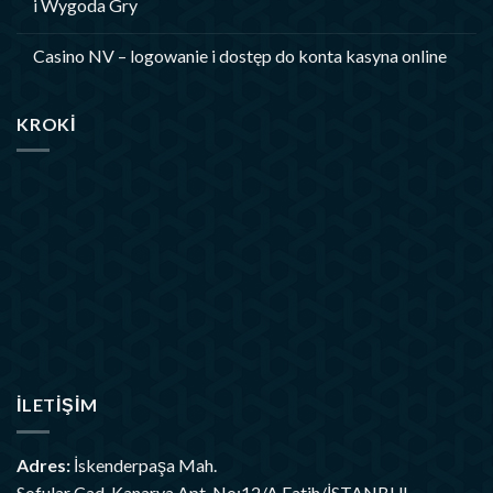
i Wygoda Gry
Casino NV – logowanie i dostęp do konta kasyna online
KROKI
İLETIŞIM
Adres:
İskenderpaşa Mah.
Sofular Cad. Kanarya Apt. No:12/A Fatih/İSTANBUL