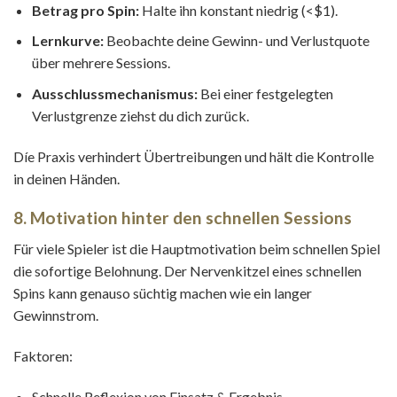
Betrag pro Spin:
Halte ihn konstant niedrig (<$1).
Lernkurve:
Beobachte deine Gewinn- und Verlustquote
über mehrere Sessions.
Ausschlussmechanismus:
Bei einer festgelegten
Verlustgrenze ziehst du dich zurück.
Díe Praxis verhindert Übertreibungen und hält die Kontrolle
in deinen Händen.
8. Motivation hinter den schnellen Sessions
Für viele Spieler ist die Hauptmotivation beim schnellen Spiel
die sofortige Belohnung. Der Nervenkitzel eines schnellen
Spins kann genauso süchtig machen wie ein langer
Gewinnstrom.
Faktoren:
Schnelle Reflexion von Einsatz & Ergebnis.