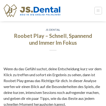
Skip
to
content
JS DENTAL
Roobet Play – Schnell, Spannend
und Immer Im Fokus
Wenn du das Gefühl suchst, deine Entscheidung kurz vor dem
Klick zu treffen und sofort ein Ergebnis zu sehen, dann ist
Roobet Play genau das Richtige für dich. In dieser Analyse
werfen wir einen Blick auf die Besonderheiten des Spiels, die
deine kurzen, intensiven Sessions noch aufregender machen,
und geben dir ein paar Tipps, wie du das Beste aus jedem
schnellen Moment herausholen kannst.