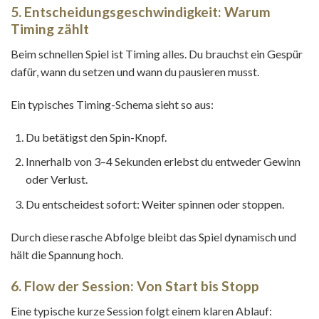
5. Entscheidungsgeschwindigkeit: Warum
Timing zählt
Beim schnellen Spiel ist Timing alles. Du brauchst ein Gespür
dafür, wann du setzen und wann du pausieren musst.
Ein typisches Timing-Schema sieht so aus:
Du betätigst den Spin-Knopf.
Innerhalb von 3–4 Sekunden erlebst du entweder Gewinn
oder Verlust.
Du entscheidest sofort: Weiter spinnen oder stoppen.
Durch diese rasche Abfolge bleibt das Spiel dynamisch und
hält die Spannung hoch.
6. Flow der Session: Von Start bis Stopp
Eine typische kurze Session folgt einem klaren Ablauf: