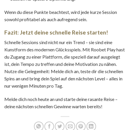
Wenn du diese Punkte beachtest, wird jede kurze Session
sowohl profitabel als auch aufregend sein.
Fazit: Jetzt deine schnelle Reise starten!
Schnelle Sessions sind nicht nur ein Trend – sie sind eine
Kunstform des modernen Glücksspiels. Mit Roobet Play hast
du Zugang zu einer Plattform, die speziell darauf ausgelegt
ist, dein Tempo zu treffen und deine Motivation zu nähen.
Nutze die Gelegenheit: Melde dich an, teste dir die schnellen
Spins an und bring dein Spiel auf den nächsten Level – alles in
nur wenigen Minuten pro Tag.
Melde dich noch heute an und starte deine rasante Reise –
deine nächsten schnellen Gewinne warten bereits!