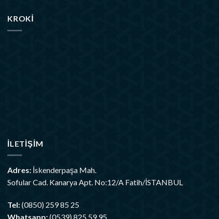
KROKI
İLETIŞIM
Adres:
İskenderpaşa Mah.
Sofular Cad. Kanarya Apt. No:12/A Fatih/İSTANBUL
Tel:
(0850) 259 85 25
Whatsapp:
(0539) 825 59 95