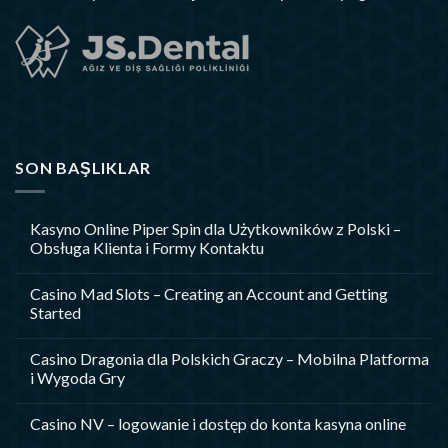
SON BAŞLIKLAR
Kasyno Online Piper Spin dla Użytkowników z Polski –
Obsługa Klienta i Formy Kontaktu
Casino Mad Slots – Creating an Account and Getting
Started
Casino Dragonia dla Polskich Graczy – Mobilna Platforma
i Wygoda Gry
Casino NV – logowanie i dostęp do konta kasyna online