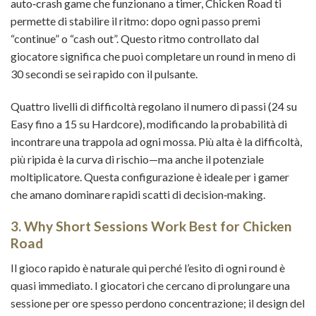
auto‑crash game che funzionano a timer, Chicken Road ti
permette di stabilire il ritmo: dopo ogni passo premi
“continue” o “cash out”. Questo ritmo controllato dal
giocatore significa che puoi completare un round in meno di
30 secondi se sei rapido con il pulsante.
Quattro livelli di difficoltà regolano il numero di passi (24 su
Easy fino a 15 su Hardcore), modificando la probabilità di
incontrare una trappola ad ogni mossa. Più alta è la difficoltà,
più ripida è la curva di rischio—ma anche il potenziale
moltiplicatore. Questa configurazione è ideale per i gamer
che amano dominare rapidi scatti di decision‑making.
3. Why Short Sessions Work Best for Chicken
Road
Il gioco rapido è naturale qui perché l’esito di ogni round è
quasi immediato. I giocatori che cercano di prolungare una
sessione per ore spesso perdono concentrazione; il design del