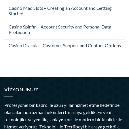
Casino Mad Slots – Creating an Account and Getting
Started
Casino Spinfin – Account Security and Personal Data
Protection
Casino Dracula – Customer Support and Contact Options
VIZYONUMUZ
Profesyonel bir kadro ile uzun yıllar hizmet etme hedefinde
olan, alanında uzman hekimleri bir araya geldik. En yeni
teknolojiler ve yenilikçi anlayışımız ile modern bir klinikte ile
hizmet veriyoruz. Teknoloji ile Tecrübeyi bir araya getirdik.