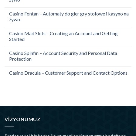
Casino Fontan – Automaty do gier gry stołowe i kasyno na
żywo
Casino Mad Slots – Creating an Account and Getting
Started
Casino Spinfin – Account Security and Personal Data
Protection
Casino Dracula – Customer Support and Contact Options
VIZYONUMUZ
Profesyonel bir kadro ile uzun yıllar hizmet etme hedefinde