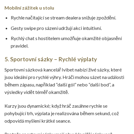
Mobilní zážitek u stolu
Rychle načítající se stream dealera snižuje zpoždění.
Gesty swipe pro sázení udržují akci intuitivní.
Rychlý chat s hostitelem umožňuje okamžité objasnění
pravidel.
5. Sportovní sázky – Rychlé výplaty
Sportovní sázková kancelář Ivibet nabízí živé sázky, které
jsou ideální pro rychlé výhry. Hráči mohou sázet na události
během zápasu, například “další gól” nebo “další bod”, a
výsledky vidět téměř okamžitě.
Kurzy jsou dynamické; když hráč zasáhne rychle se
pohybující trh, výplata je realizována během sekund, což
odpovídá myšlení krátké seance.