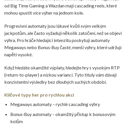
od Big Time Gaming a Wazdan mají cascading reels, které
mohou spustit více výher na jednom kole.
Progresivní automaty jsou lákavé kvůli svým velkým
jackpotům, ale často vyžadují několik zatočení, než se objeví
výhra. Pro hráče hledající intenzitu poskytují automaty
Megaways nebo Bonus‑Buy časté, menší výhry, které udržují
napětí vysoké.
Když hledáte okamžité výplaty, hledejte hry s vysokým RTP
(return-to-player) a nízkou variancí. Tyto tituly vám dávají
konzistentní výsledky bez dlouhých suchých období.
Klíčové typy her pro rychlou akci
Megaways automaty – rychlé cascading výhry
Bonus‑Buy automaty – okamžitý přístup k bonusovým
kolům