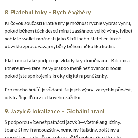
8. Platební toky – Rychlé výběry
Klíčovou součástí krátké hry je možnost rychle vybrat výhru,
pokud během těch deseti minut zasáhnete velké výhry. Ivibet
nabízí e‑wallet možnosti jako Skrill nebo Neteller, které
obvykle zpracovávají výběry během několika hodin.
Platforma také podporuje vklady kryptoměnami—Bitcoin a
Ethereum—které lze vybrat do méně než dvanácti hodin,
pokud jste spokojeni s kroky digitální peněženky.
Pro mnoho hráčů je vědomí, že jejich výhry lze rychle převést,
odstraňuje tření z celkového zážitku.
9. Jazyk & lokalizace – Globální hraní
S podporou více než patnácti jazyků—včetně angličtiny,
španělštiny, francouzštiny, němčiny, italštiny, polštiny a
japonštiny—si hráči po celém světě mohou užívat krátké