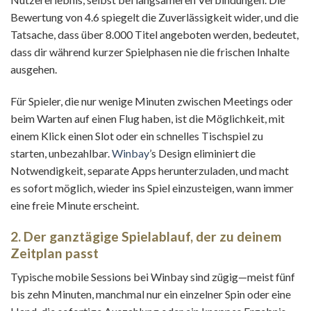
Bewertung von 4.6 spiegelt die Zuverlässigkeit wider, und die
Tatsache, dass über 8.000 Titel angeboten werden, bedeutet,
dass dir während kurzer Spielphasen nie die frischen Inhalte
ausgehen.
Für Spieler, die nur wenige Minuten zwischen Meetings oder
beim Warten auf einen Flug haben, ist die Möglichkeit, mit
einem Klick einen Slot oder ein schnelles Tischspiel zu
starten, unbezahlbar.
Winbay
’s Design eliminiert die
Notwendigkeit, separate Apps herunterzuladen, und macht
es sofort möglich, wieder ins Spiel einzusteigen, wann immer
eine freie Minute erscheint.
2. Der ganztägige Spielablauf, der zu deinem
Zeitplan passt
Typische mobile Sessions bei Winbay sind zügig—meist fünf
bis zehn Minuten, manchmal nur ein einzelner Spin oder eine