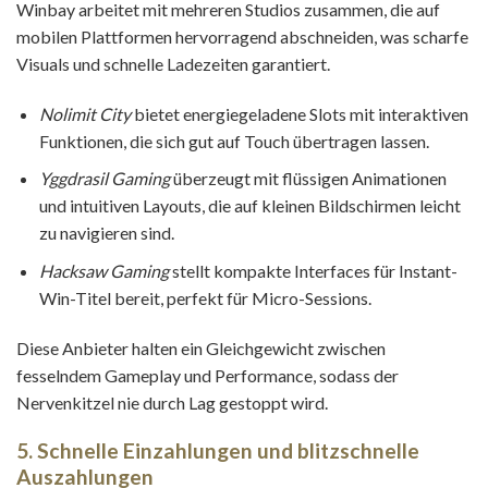
Winbay arbeitet mit mehreren Studios zusammen, die auf
mobilen Plattformen hervorragend abschneiden, was scharfe
Visuals und schnelle Ladezeiten garantiert.
Nolimit City
bietet energiegeladene Slots mit interaktiven
Funktionen, die sich gut auf Touch übertragen lassen.
Yggdrasil Gaming
überzeugt mit flüssigen Animationen
und intuitiven Layouts, die auf kleinen Bildschirmen leicht
zu navigieren sind.
Hacksaw Gaming
stellt kompakte Interfaces für Instant-
Win-Titel bereit, perfekt für Micro-Sessions.
Diese Anbieter halten ein Gleichgewicht zwischen
fesselndem Gameplay und Performance, sodass der
Nervenkitzel nie durch Lag gestoppt wird.
5. Schnelle Einzahlungen und blitzschnelle
Auszahlungen