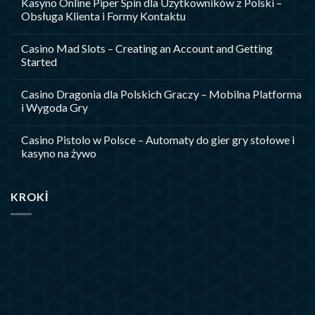
Kasyno Online Piper Spin dla Użytkowników z Polski –
Obsługa Klienta i Formy Kontaktu
Casino Mad Slots – Creating an Account and Getting
Started
Casino Dragonia dla Polskich Graczy – Mobilna Platforma
i Wygoda Gry
Casino Pistolo w Polsce – Automaty do gier gry stołowe i
kasyno na żywo
KROKI