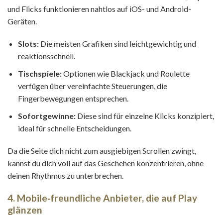
und Flicks funktionieren nahtlos auf iOS- und Android-
Geräten.
Slots:
Die meisten Grafiken sind leichtgewichtig und
reaktionsschnell.
Tischspiele:
Optionen wie Blackjack und Roulette
verfügen über vereinfachte Steuerungen, die
Fingerbewegungen entsprechen.
Sofortgewinne:
Diese sind für einzelne Klicks konzipiert,
ideal für schnelle Entscheidungen.
Da die Seite dich nicht zum ausgiebigen Scrollen zwingt,
kannst du dich voll auf das Geschehen konzentrieren, ohne
deinen Rhythmus zu unterbrechen.
4. Mobile‑freundliche Anbieter, die auf Play
glänzen