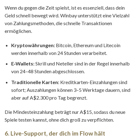
Wenn du gegen die Zeit spielst, ist es essenziell, dass dein
Geld schnell bewegt wird. Winbay unterstützt eine Vielzahl
von Zahlungsmethoden, die schnelle Transaktionen
ermöglichen.
Kryptowährungen:
Bitcoin, Ethereum und Litecoin
werden innerhalb von 24 Stunden verarbeitet.
E‑Wallets:
Skrill und Neteller sind in der Regel innerhalb
von 24–48 Stunden abgeschlossen.
Traditionelle Karten:
Kreditkarten-Einzahlungen sind
sofort; Auszahlungen können 3–5 Werktage dauern, sind
aber auf A$2.300 pro Tag begrenzt.
Die Mindesteinzahlung beträgt nur A$15, sodass du neue
Spiele testen kannst, ohne dich groß zu verpflichten.
6. Live-Support, der dich im Flow hält