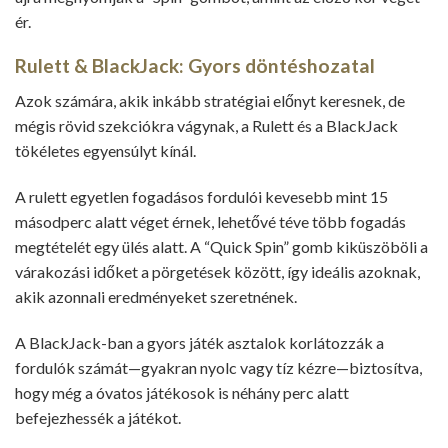
ér.
Rulett & BlackJack: Gyors döntéshozatal
Azok számára, akik inkább stratégiai előnyt keresnek, de
mégis rövid szekciókra vágynak, a Rulett és a BlackJack
tökéletes egyensúlyt kínál.
A rulett egyetlen fogadásos fordulói kevesebb mint 15
másodperc alatt véget érnek, lehetővé téve több fogadás
megtételét egy ülés alatt. A “Quick Spin” gomb kiküszöböli a
várakozási időket a pörgetések között, így ideális azoknak,
akik azonnali eredményeket szeretnének.
A BlackJack-ban a gyors játék asztalok korlátozzák a
fordulók számát—gyakran nyolc vagy tíz kézre—biztosítva,
hogy még a óvatos játékosok is néhány perc alatt
befejezhessék a játékot.