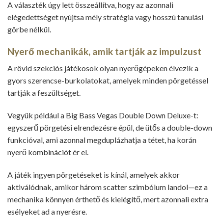
A választék úgy lett összeállítva, hogy az azonnali
elégedettséget nyújtsa mély stratégia vagy hosszú tanulási
görbe nélkül.
Nyerő mechanikák, amik tartják az impulzust
A rövid szekciós játékosok olyan nyerőgépeken élvezik a
gyors szerencse-burkolatokat, amelyek minden pörgetéssel
tartják a feszültséget.
Vegyük például a Big Bass Vegas Double Down Deluxe-t:
egyszerű pörgetési elrendezésre épül, de ütős a double-down
funkcióval, ami azonnal megduplázhatja a tétet, ha korán
nyerő kombinációt ér el.
A játék ingyen pörgetéseket is kínál, amelyek akkor
aktiválódnak, amikor három scatter szimbólum landol—ez a
mechanika könnyen érthető és kielégítő, mert azonnali extra
esélyeket ad a nyerésre.