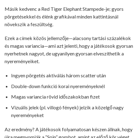
Másik kedvenc a Red Tiger Elephant Stampede-je; gyors
pörgetésekkel és élénk grafikával minden kattintásnál
növekszik a feszültség.
Ezek a címek közös jellemzője—alacsony tartási százalékok
és magas variancia—ami azt jelenti, hogy a játékosok gyorsan
nyerhetnek nagyot, de ugyanilyen gyorsan elveszíthetik a
nyereményeiket.
Ingyen pörgetés aktiválás három scatter után
Double-down funkció korai nyereményeknél
Magas variancia rövid időszakokban fizet
Vizuális jelek (pl. villogó fények) jelzik a közelgő nagy
nyereményeket
Az eredmény? A játékosok folyamatosan készen állnak, hogy
újra megnyomják a “Spin” gombot, amint az előző kör véget