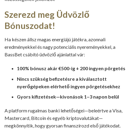
Szerezd meg Üdvözlő
Bónuszodat!
Ha készen állsz magas energiájú játékra, azonnali
eredményekkel és nagy potenciális nyereményekkel, a
BassBet csábító üdvözlő ajánlattal vár:
100% bónusz akár €500-ig + 200 ingyen pörgetés
Nincs szükség befizetésre a kiválasztott
nyerőgépeken elérhető ingyen pörgetésekhez
Gyors kifizetések—kivonások 1–3 napon belül
A platform rugalmas banki lehetőségei—beleértve a Visa,
Mastercard, Bitcoin és egyéb kriptovalutákat—
megkönnyítik, hogy gyorsan finanszírozd első játékodat.