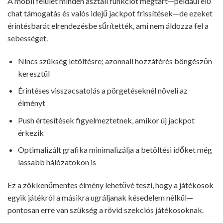
A mobil felület minden asztali funkciót megtart—például élő
chat támogatás és valós idejű jackpot frissítések—de ezeket
érintésbarát elrendezésbe sűrítették, ami nem áldozza fel a
sebességet.
Nincs szükség letöltésre; azonnali hozzáférés böngészőn
keresztül
Érintéses visszacsatolás a pörgetéseknél növeli az
élményt
Push értesítések figyelmeztetnek, amikor új jackpot
érkezik
Optimalizált grafika minimalizálja a betöltési időket még
lassabb hálózatokon is
Ez a zökkenőmentes élmény lehetővé teszi, hogy a játékosok
egyik játékról a másikra ugráljanak késedelem nélkül—
pontosan erre van szükség a rövid szekciós játékosoknak.