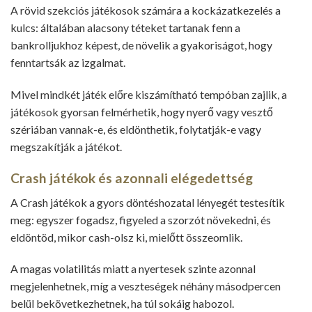
A rövid szekciós játékosok számára a kockázatkezelés a
kulcs: általában alacsony téteket tartanak fenn a
bankrolljukhoz képest, de növelik a gyakoriságot, hogy
fenntartsák az izgalmat.
Mivel mindkét játék előre kiszámítható tempóban zajlik, a
játékosok gyorsan felmérhetik, hogy nyerő vagy vesztő
szériában vannak-e, és eldönthetik, folytatják-e vagy
megszakítják a játékot.
Crash játékok és azonnali elégedettség
A Crash játékok a gyors döntéshozatal lényegét testesítik
meg: egyszer fogadsz, figyeled a szorzót növekedni, és
eldöntöd, mikor cash-olsz ki, mielőtt összeomlik.
A magas volatilitás miatt a nyertesek szinte azonnal
megjelenhetnek, míg a veszteségek néhány másodpercen
belül bekövetkezhetnek, ha túl sokáig habozol.