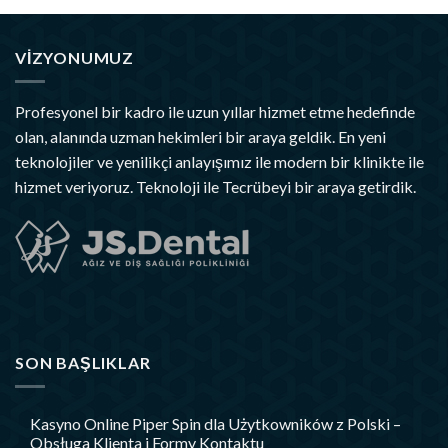
VIZYONUMUZ
Profesyonel bir kadro ile uzun yıllar hizmet etme hedefinde
olan, alanında uzman hekimleri bir araya geldik. En yeni
teknolojiler ve yenilikçi anlayışımız ile modern bir klinikte ile
hizmet veriyoruz. Teknoloji ile Tecrübeyi bir araya getirdik.
SON BAŞLIKLAR
Kasyno Online Piper Spin dla Użytkowników z Polski –
Obsługa Klienta i Formy Kontaktu