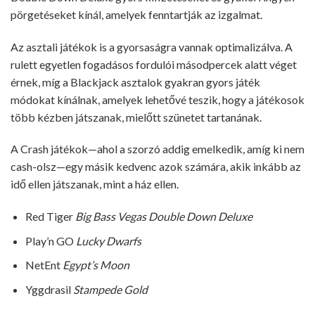
pörgetéseket kínál, amelyek fenntartják az izgalmat.
Az asztali játékok is a gyorsaságra vannak optimalizálva. A
rulett egyetlen fogadásos fordulói másodpercek alatt véget
érnek, míg a Blackjack asztalok gyakran gyors játék
módokat kínálnak, amelyek lehetővé teszik, hogy a játékosok
több kézben játszanak, mielőtt szünetet tartanának.
A Crash játékok—ahol a szorzó addig emelkedik, amíg ki nem
cash-olsz—egy másik kedvenc azok számára, akik inkább az
idő ellen játszanak, mint a ház ellen.
Red Tiger
Big Bass Vegas Double Down Deluxe
Play’n GO
Lucky Dwarfs
NetEnt
Egypt’s Moon
Yggdrasil
Stampede Gold