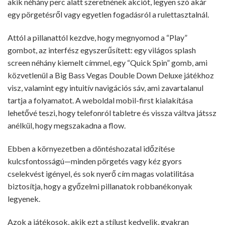
akik néhány perc alatt szeretnének akciót, legyen szó akár
egy pörgetésről vagy egyetlen fogadásról a rulettasztalnál.
Attól a pillanattól kezdve, hogy megnyomod a “Play”
gombot, az interfész egyszerűsített: egy világos splash
screen néhány kiemelt címmel, egy “Quick Spin” gomb, ami
közvetlenül a Big Bass Vegas Double Down Deluxe játékhoz
visz, valamint egy intuitív navigációs sáv, ami zavartalanul
tartja a folyamatot. A weboldal mobil-first kialakítása
lehetővé teszi, hogy telefonról tabletre és vissza váltva játssz
anélkül, hogy megszakadna a flow.
Ebben a környezetben a döntéshozatal időzítése
kulcsfontosságú—minden pörgetés vagy kéz gyors
cselekvést igényel, és sok nyerő cím magas volatilitása
biztosítja, hogy a győzelmi pillanatok robbanékonyak
legyenek.
Azok a játékosok, akik ezt a stílust kedvelik, gyakran