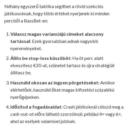
Néhány egyszerű taktika segíthet a rövid szekciós
játékosoknak, hogy több értéket nyerjenek ki minden
percből a BassBet-en:
Válassz magas varianciájú címeket alacsony
tartással:
Ezek gyorsabban adnak nagyobb
nyereményeket.
Állíts be stop-loss küszöböt:
Ha öt perc alatt
elveszítesz €20-at, szünetet tartasz és újra stratégiát
állítasz be.
Használd okosan az ingyen pörgetéseket:
Amikor
elérhetőek, használd őket magas kifizetési százalékú
nyerőgépeken.
Időzítsd a fogadásaidat:
Crash játékoknál célozd meg a
cash-out-ot előre látható szorzóknál, például 4× vagy 6×,
ahol az esélyek valamivel jobbak.