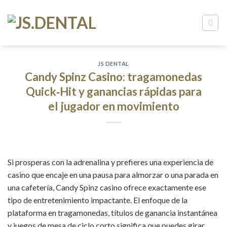
Skip
to
content
JS DENTAL
Candy Spinz Casino: tragamonedas
Quick‑Hit y ganancias rápidas para
el jugador en movimiento
Si prosperas con la adrenalina y prefieres una experiencia de
casino que encaje en una pausa para almorzar o una parada en
una cafetería, Candy Spinz casino ofrece exactamente ese
tipo de entretenimiento impactante. El enfoque de la
plataforma en tragamonedas, títulos de ganancia instantánea
y juegos de mesa de ciclo corto significa que puedes girar,