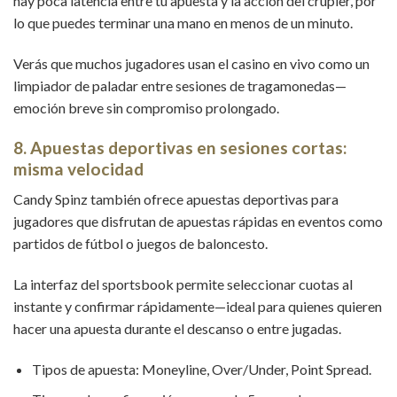
hay poca latencia entre tu apuesta y la acción del crupier, por
lo que puedes terminar una mano en menos de un minuto.
Verás que muchos jugadores usan el casino en vivo como un
limpiador de paladar entre sesiones de tragamonedas—
emoción breve sin compromiso prolongado.
8. Apuestas deportivas en sesiones cortas:
misma velocidad
Candy Spinz también ofrece apuestas deportivas para
jugadores que disfrutan de apuestas rápidas en eventos como
partidos de fútbol o juegos de baloncesto.
La interfaz del sportsbook permite seleccionar cuotas al
instante y confirmar rápidamente—ideal para quienes quieren
hacer una apuesta durante el descanso o entre jugadas.
Tipos de apuesta: Moneyline, Over/Under, Point Spread.