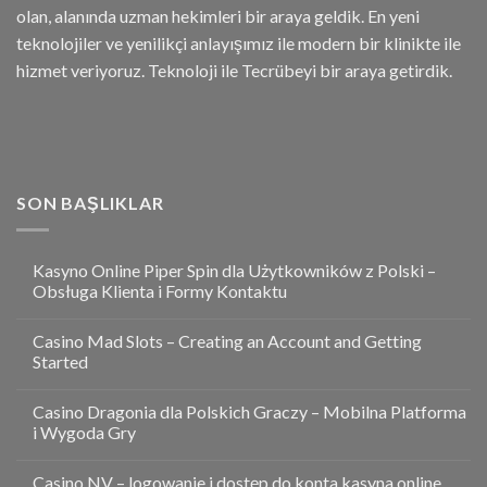
olan, alanında uzman hekimleri bir araya geldik. En yeni
teknolojiler ve yenilikçi anlayışımız ile modern bir klinikte ile
hizmet veriyoruz. Teknoloji ile Tecrübeyi bir araya getirdik.
SON BAŞLIKLAR
Kasyno Online Piper Spin dla Użytkowników z Polski –
Obsługa Klienta i Formy Kontaktu
Casino Mad Slots – Creating an Account and Getting
Started
Casino Dragonia dla Polskich Graczy – Mobilna Platforma
i Wygoda Gry
Casino NV – logowanie i dostęp do konta kasyna online