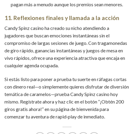
pagan más a menudo aunque los premios sean menores.
11. Reflexiones finales y llamada a la acción
Candy Spinz casino ha creado su nicho atendiendo a
jugadores que buscan emociones instantáneas sin el
compromiso de largas sesiones de juego. Con tragamonedas
de giro rápido, ganancias instantáneas y juegos de mesa en
vivo rápidos, ofrece una experiencia atractiva que encaja en
cualquier agenda ocupada.
Si estás listo para poner a prueba tu suerte en ráfagas cortas
con dinero real—o simplemente quieres disfrutar de diversión
temática de caramelos—prueba Candy Spinz casino hoy
mismo. Regístrate ahora y haz clic en el botón “¡Obtén 200
giros gratis ahora!” en su página de bienvenida para
comenzar tu aventura de rapid‑play de inmediato.