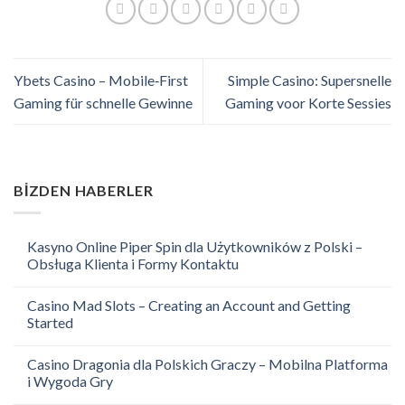
Ybets Casino – Mobile‑First
Simple Casino: Supersnelle
Gaming für schnelle Gewinne
Gaming voor Korte Sessies
BIZDEN HABERLER
Kasyno Online Piper Spin dla Użytkowników z Polski –
Obsługa Klienta i Formy Kontaktu
Casino Mad Slots – Creating an Account and Getting
Started
Casino Dragonia dla Polskich Graczy – Mobilna Platforma
i Wygoda Gry