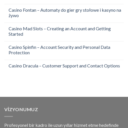
Casino Fontan – Automaty do gier gry stołowe i kasyno na
żywo
Casino Mad Slots – Creating an Account and Getting
Started
Casino Spinfin – Account Security and Personal Data
Protection
Casino Dracula – Customer Support and Contact Options
VIZYONUMUZ
Profesyonel bir kadro ile uzun yıllar hizmet etme hedefinde