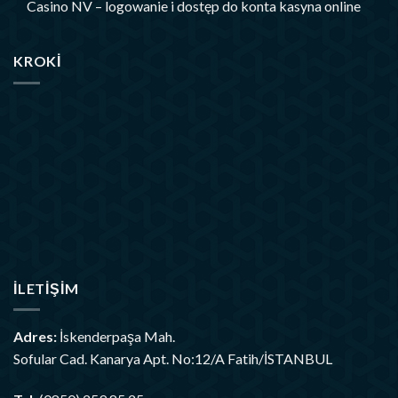
Casino NV – logowanie i dostęp do konta kasyna online
KROKI
İLETIŞIM
Adres:
İskenderpaşa Mah.
Sofular Cad. Kanarya Apt. No:12/A Fatih/İSTANBUL