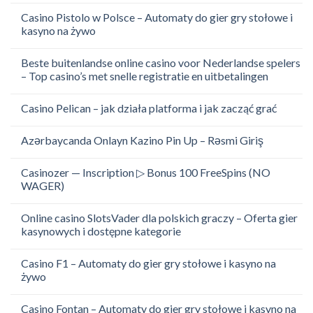
Casino Pistolo w Polsce – Automaty do gier gry stołowe i
kasyno na żywo
Beste buitenlandse online casino voor Nederlandse spelers
– Top casino’s met snelle registratie en uitbetalingen
Casino Pelican – jak działa platforma i jak zacząć grać
Azərbaycanda Onlayn Kazino Pin Up – Rəsmi Giriş
Casinozer — Inscription ▷ Bonus 100 FreeSpins (NO
WAGER)
Online casino SlotsVader dla polskich graczy – Oferta gier
kasynowych i dostępne kategorie
Casino F1 – Automaty do gier gry stołowe i kasyno na
żywo
Casino Fontan – Automaty do gier gry stołowe i kasyno na