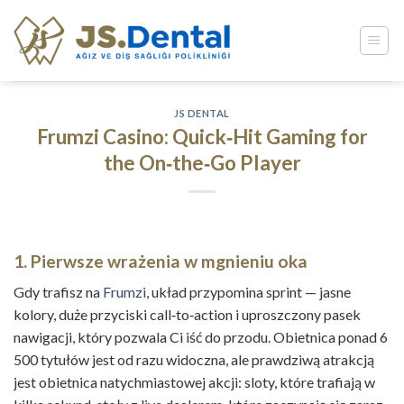
Skip
to
content
JS DENTAL
Frumzi Casino: Quick‑Hit Gaming for
the On‑the‑Go Player
1. Pierwsze wrażenia w mgnieniu oka
Gdy trafisz na
Frumzi
, układ przypomina sprint — jasne
kolory, duże przyciski call‑to‑action i uproszczony pasek
nawigacji, który pozwala Ci iść do przodu. Obietnica ponad 6
500 tytułów jest od razu widoczna, ale prawdziwą atrakcją
jest obietnica natychmiastowej akcji: sloty, które trafiają w