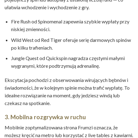
ułatwia wchodzenie i wychodzenie z gry.
Fire Rush od Spinomenal zapewnia szybkie wypłaty przy
niskiej zmienności.
Wild West od Red Tiger oferuje serię darmowych spinów
po kilku trafieniach.
Jungle Quest od Quickspin nagradza częstymi małymi
wygranymi, które podtrzymują adrenalinę.
Ekscytacja pochodzi z obserwowania wirujących bębnów i
świadomości, że w kolejnym spinie można trafić wypłatę. To
idealne rozwiązanie na moment, gdy jedziesz windą lub
czekasz na spotkanie.
3. Mobilna rozgrywka w ruchu
Mobilnie zoptymalizowana strona Frumzi oznacza, że
możesz kręcić na metro lub korzystać z live tables z kawiarni.